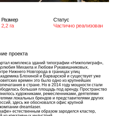
Размер
Статус
2,2 га
Частично реализован
ие проекта
артал комплекса зданий типографии «Нижполиграф»,
долюбия Михаила и Любови Рукавишниковых,
нтре Нижнего Новгорода в границах улиц
Академика Блохиной и Варварской и существует уже
 советских времен это было одно из крупнейших
опечатания в стране. Но в 2014 году мощности стали
вободилась большая площадь под аренду. Пространство
лнилось художниками, ремесленниками, деятелями
ателями локальных брендов и представителями других
ессий, здесь же обосновался офис крупной
компании dreamlaser.
рафе» естественным образом зародился кластер,
й из креативных индустрий.