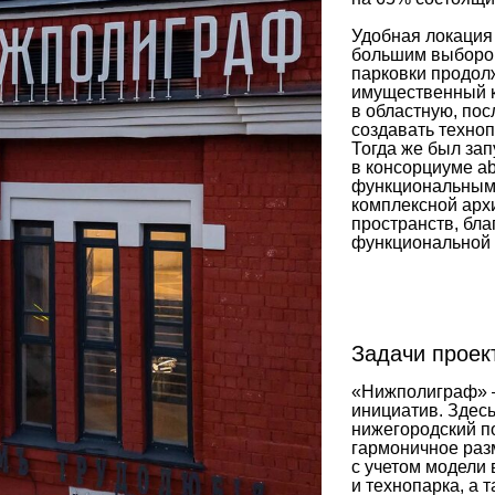
Удобная локация
большим выбором
парковки продолж
имущественный к
в областную, по
создавать техно
Тогда же был за
в консорциуме a
функциональным
комплексной арх
пространств, бл
функциональной
Задачи проек
«Нижполиграф» —
инициатив. Здесь
нижегородский п
гармоничное раз
с учетом модели
и технопарка, а