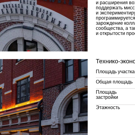
и расширения во
поддержать мисси
и экспериментиру
программируется
зарождение колл
сообщества, а т
и открытости про
Технико-экон
Площадь участка
Общая площадь
Площадь
застройки
Этажность