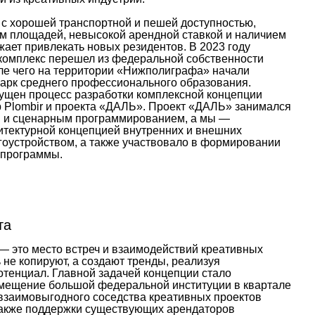
 с хорошей транспортной и пешей доступностью,
 площадей, невысокой арендной ставкой и наличием
ает привлекать новых резидентов. В 2023 году
омплекс перешел из федеральной собственности
сле чего на территории «Нижполиграфа» начали
парк среднего профессионального образования.
пущен процесс разработки комплексной концепции
b Plombir и проекта «ДАЛЬ». Проект «ДАЛЬ» занимался
 и сценарным программированием, а мы —
итектурной концепцией внутренних и внешних
агоустройством, а также участвовало в формировании
 программы.
та
 это место встреч и взаимодействий креативных
 не копируют, а создают тренды, реализуя
отенциал. Главной задачей концепции стало
мещение большой федеральной институции в квартале
 взаимовыгодного соседства креативных проектов
 также поддержки существующих арендаторов