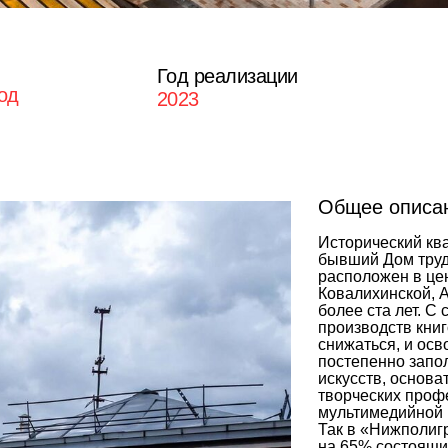
Год реализации
од
2023
Общее описан
Исторический кв
бывший Дом тру
расположен в це
Ковалихинской, 
более ста лет. С
производств книг
снижаться, и ос
постепенно запо
искусств, основ
творческих проф
мультимедийной 
Так в «Нижполиг
на 65% состоящи